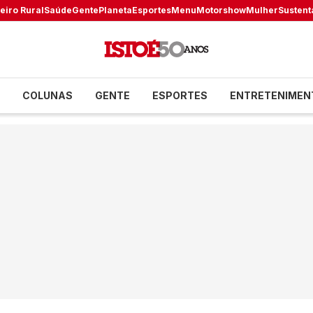
eiro Rural
Saúde
Gente
Planeta
Esportes
Menu
Motorshow
Mulher
Sustent
COLUNAS
GENTE
ESPORTES
ENTRETENIMEN