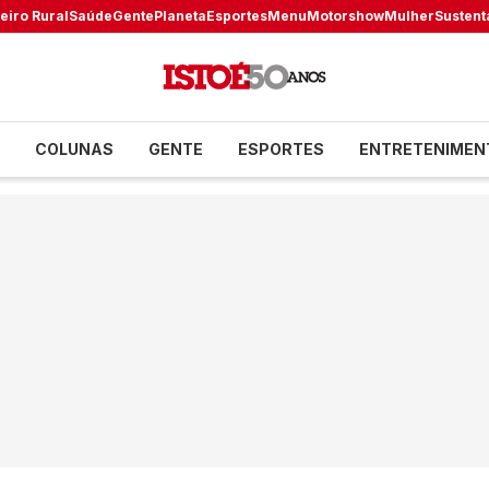
eiro Rural
Saúde
Gente
Planeta
Esportes
Menu
Motorshow
Mulher
Sustent
COLUNAS
GENTE
ESPORTES
ENTRETENIMEN