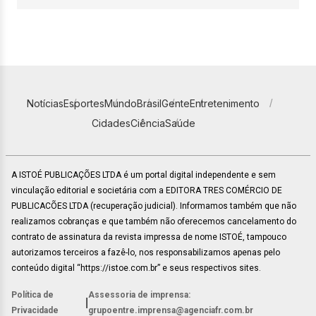
Notícias
Esportes
Mundo
Brasil
Gente
Entretenimento
Cidades
Ciência
Saúde
A ISTOÉ PUBLICAÇÕES LTDA é um portal digital independente e sem
vinculação editorial e societária com a EDITORA TRES COMÉRCIO DE
PUBLICACÕES LTDA (recuperação judicial). Informamos também que não
realizamos cobranças e que também não oferecemos cancelamento do
contrato de assinatura da revista impressa de nome ISTOÉ, tampouco
autorizamos terceiros a fazê-lo, nos responsabilizamos apenas pelo
conteúdo digital “https://istoe.com.br” e seus respectivos sites.
Política de
Assessoria de imprensa:
|
Privacidade
grupoentre.imprensa@agenciafr.com.br