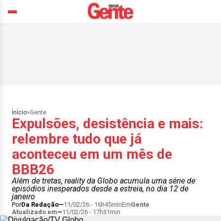
Início
>
Gente
Expulsões, desistência e mais:
relembre tudo que já
aconteceu em um mês de
BBB26
Além de tretas, reality da Globo acumula uma série de
episódios inesperados desde a estreia, no dia 12 de
janeiro
Por
Da Redação
11/02/26 - 16h45min
Em
Gente
Atualizado em
11/02/26 - 17h31min