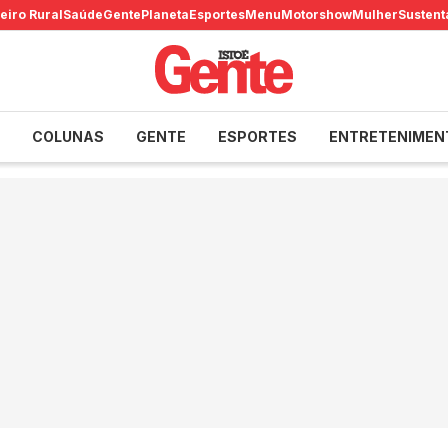
eiro Rural
Saúde
Gente
Planeta
Esportes
Menu
Motorshow
Mulher
Sustent
COLUNAS
GENTE
ESPORTES
ENTRETENIMEN