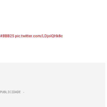
#BBB25
pic.twitter.com/LDjolQHk8c