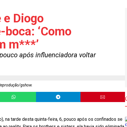
 e Diogo
e-boca: ‘Como
m m***’
pouco após influenciadora voltar
Reprodução/gshow.
, na tarde desta quinta-feira, 6, pouco após os confinados se
o reality. Para os brothers e sisters, ela havia sido eliminada