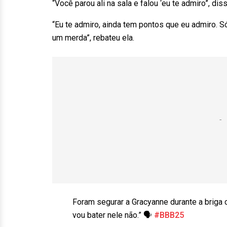
“Você parou ali na sala e falou ‘eu te admiro”, diss
“Eu te admiro, ainda tem pontos que eu admiro.
um merda”, rebateu ela.
Foram segurar a Gracyanne durante a briga 
vou bater nele não.” 🗣️
#BBB25