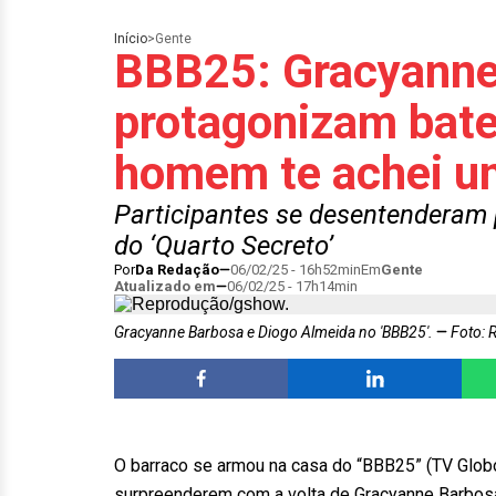
Início
>
Gente
BBB25: Gracyanne
protagonizam bat
homem te achei u
Participantes se desentenderam 
do ‘Quarto Secreto’
Por
Da Redação
06/02/25 - 16h52min
Em
Gente
Atualizado em
06/02/25 - 17h14min
Gracyanne Barbosa e Diogo Almeida no 'BBB25'.
Foto: 
O barraco se armou na casa do “BBB25” (TV Globo)
surpreenderem com a volta de Gracyanne Barbosa a