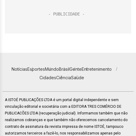
Notícias
Esportes
Mundo
Brasil
Gente
Entretenimento
Cidades
Ciência
Saúde
A ISTOÉ PUBLICAÇÕES LTDA é um portal digital independente e sem
vinculação editorial e societária com a EDITORA TRES COMÉRCIO DE
PUBLICACÕES LTDA (recuperação judicial). Informamos também que não
realizamos cobranças e que também não oferecemos cancelamento do
contrato de assinatura da revista impressa de nome ISTOÉ, tampouco
autorizamos terceiros a fazê-lo, nos responsabilizamos apenas pelo