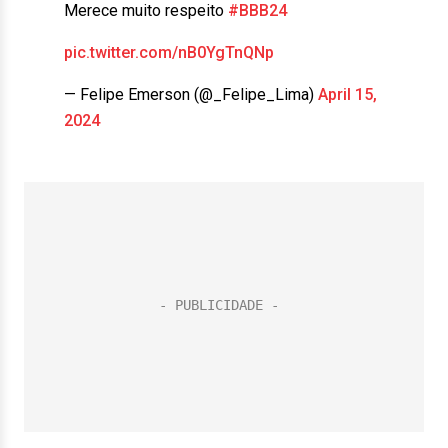
Merece muito respeito
#BBB24
pic.twitter.com/nB0YgTnQNp
— Felipe Emerson (@_Felipe_Lima)
April 15,
2024