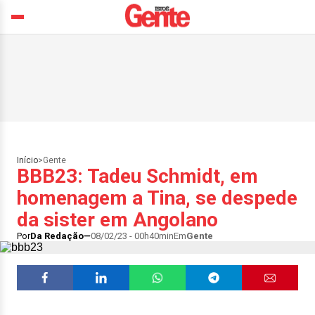
Início
>
Gente
BBB23: Tadeu Schmidt, em
homenagem a Tina, se despede
da sister em Angolano
Por
Da Redação
08/02/23 - 00h40min
Em
Gente