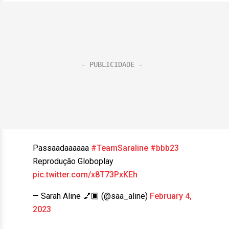
Passaadaaaaaa
#TeamSaraline
#bbb23
Reprodução Globoplay
pic.twitter.com/x8T73PxKEh
— Sarah Aline 💅🏿 (@saa_aline)
February 4,
2023