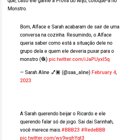
que, caso ele ganhe a Prova do Anjo, coloque-a no
Monstro.
Bom, Alface e Sarah acabaram de sair de uma
conversa na cozinha. Resumindo, o Alface
queria saber como está a situação dele no
grupo dela e quem ele deveria puxar para o
monstro (🧶)
pic.twitter.com/iJaPUyxl5q
— Sarah Aline 💅🏿 (@saa_aline)
February 4,
2023
A Sarah querendo beijar o Ricardo e ele
querendo falar só de jogo. Sai dai Sarinhah,
você merece mais.
#BBB23
#RedeBBB
pic.twitter.com/ws9wqhYqt3