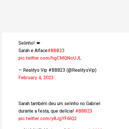
Selinho! 💋
Sarah e Alface
#BBB23
pic.twitter.com/hgCMQNoUJL
— Realitys Vip #BBB23 (@RealitysVip)
February 4, 2023
Sarah também deu um selinho no Gabriel
durante a festa, que delícia!
#BBB23
pic.twitter.com/y8JgYF6IQ2