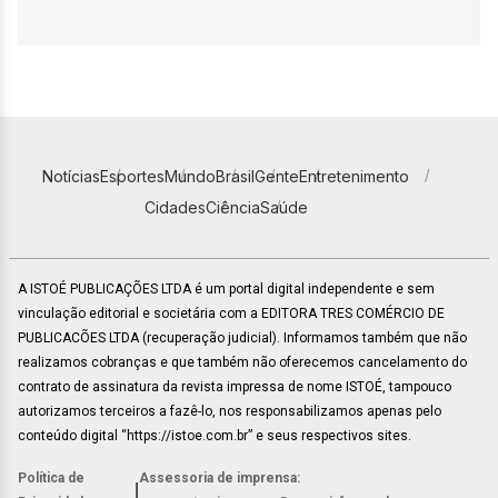
Notícias
Esportes
Mundo
Brasil
Gente
Entretenimento
Cidades
Ciência
Saúde
A ISTOÉ PUBLICAÇÕES LTDA é um portal digital independente e sem
vinculação editorial e societária com a EDITORA TRES COMÉRCIO DE
PUBLICACÕES LTDA (recuperação judicial). Informamos também que não
realizamos cobranças e que também não oferecemos cancelamento do
contrato de assinatura da revista impressa de nome ISTOÉ, tampouco
autorizamos terceiros a fazê-lo, nos responsabilizamos apenas pelo
conteúdo digital “https://istoe.com.br” e seus respectivos sites.
Política de
Assessoria de imprensa:
|