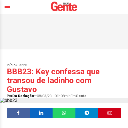
Início
>
Gente
BBB23: Key confessa que
transou de ladinho com
Gustavo
Por
Da Redação
08/03/23 - 01h08min
Em
Gente