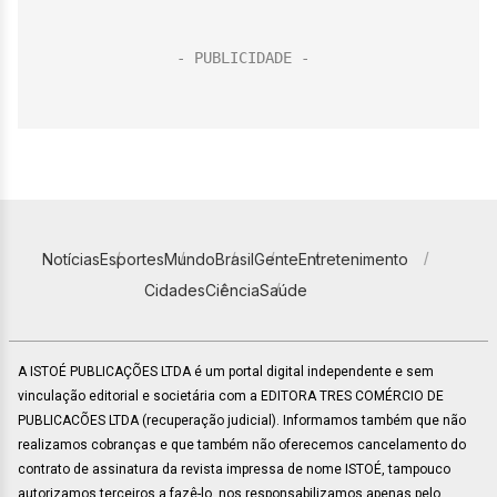
Notícias
Esportes
Mundo
Brasil
Gente
Entretenimento
Cidades
Ciência
Saúde
A ISTOÉ PUBLICAÇÕES LTDA é um portal digital independente e sem
vinculação editorial e societária com a EDITORA TRES COMÉRCIO DE
PUBLICACÕES LTDA (recuperação judicial). Informamos também que não
realizamos cobranças e que também não oferecemos cancelamento do
contrato de assinatura da revista impressa de nome ISTOÉ, tampouco
autorizamos terceiros a fazê-lo, nos responsabilizamos apenas pelo