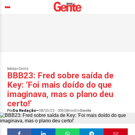
Início
>
Gente
BBB23: Fred sobre saída de
Key: ‘Foi mais doído do que
imaginava, mas o plano deu
certo!’
Por
Da Redação
08/03/23 - 00h38min
Em
Gente