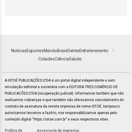
Notícias
Esportes
Mundo
Brasil
Gente
Entretenimento
Cidades
Ciência
Saúde
A ISTOÉ PUBLICAÇÕES LTDA é um portal digital independente e sem
vinculação editorial e societária com a EDITORA TRES COMÉRCIO DE
PUBLICACÕES LTDA (recuperação judicial). Informamos também que não
realizamos cobranças e que também não oferecemos cancelamento do
contrato de assinatura da revista impressa de nome ISTOÉ, tampouco
autorizamos terceiros a fazê-lo, nos responsabilizamos apenas pelo
conteúdo digital “https://istoe.com.br” e seus respectivos sites.
Política de
Assessoria de imprensa: