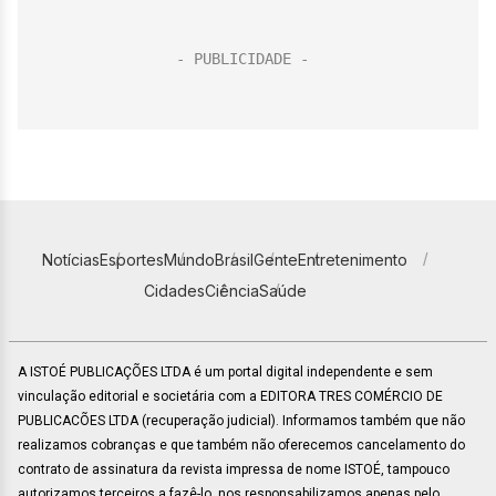
Notícias
Esportes
Mundo
Brasil
Gente
Entretenimento
Cidades
Ciência
Saúde
A ISTOÉ PUBLICAÇÕES LTDA é um portal digital independente e sem
vinculação editorial e societária com a EDITORA TRES COMÉRCIO DE
PUBLICACÕES LTDA (recuperação judicial). Informamos também que não
realizamos cobranças e que também não oferecemos cancelamento do
contrato de assinatura da revista impressa de nome ISTOÉ, tampouco
autorizamos terceiros a fazê-lo, nos responsabilizamos apenas pelo