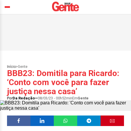
Início
>
Gente
BBB23: Domitila para Ricardo:
‘Conto com você para fazer
justiça nessa casa’
Por
Da Redação
08/03/23 - 00h52min
Em
Gente