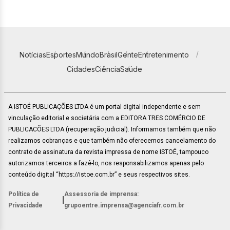
Notícias
Esportes
Mundo
Brasil
Gente
Entretenimento
Cidades
Ciência
Saúde
A ISTOÉ PUBLICAÇÕES LTDA é um portal digital independente e sem
vinculação editorial e societária com a EDITORA TRES COMÉRCIO DE
PUBLICACÕES LTDA (recuperação judicial). Informamos também que não
realizamos cobranças e que também não oferecemos cancelamento do
contrato de assinatura da revista impressa de nome ISTOÉ, tampouco
autorizamos terceiros a fazê-lo, nos responsabilizamos apenas pelo
conteúdo digital “https://istoe.com.br” e seus respectivos sites.
Política de
Assessoria de imprensa:
|
Privacidade
grupoentre.imprensa@agenciafr.com.br