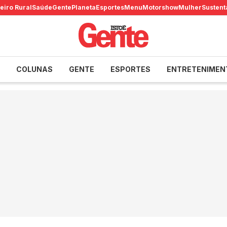
eiro Rural
Saúde
Gente
Planeta
Esportes
Menu
Motorshow
Mulher
Sustent
COLUNAS
GENTE
ESPORTES
ENTRETENIMEN