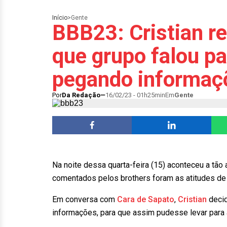
Início
>
Gente
BBB23: Cristian r
que grupo falou pa
pegando informaç
Por
Da Redação
16/02/23 - 01h25min
Em
Gente
Na noite dessa quarta-feira (15) aconteceu a tão
comentados pelos brothers foram as atitudes de 
Em conversa com
Cara de Sapato
,
Cristian
decid
informações, para que assim pudesse levar para