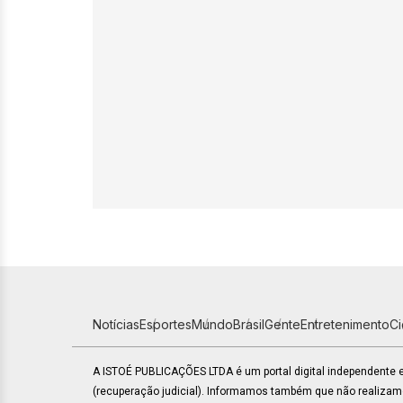
Notícias
Esportes
Mundo
Brasil
Gente
Entretenimento
C
A ISTOÉ PUBLICAÇÕES LTDA é um portal digital independente
(recuperação judicial). Informamos também que não realiza