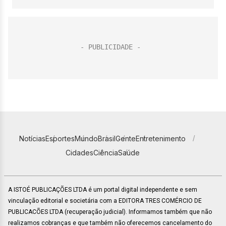
Notícias
Esportes
Mundo
Brasil
Gente
Entretenimento
Cidades
Ciência
Saúde
A ISTOÉ PUBLICAÇÕES LTDA é um portal digital independente e sem
vinculação editorial e societária com a EDITORA TRES COMÉRCIO DE
PUBLICACÕES LTDA (recuperação judicial). Informamos também que não
realizamos cobranças e que também não oferecemos cancelamento do