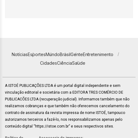
Notícias
Esportes
Mundo
Brasil
Gente
Entretenimento
Cidades
Ciência
Saúde
A ISTOÉ PUBLICAÇÕES LTDA é um portal digital independente e sem
vinculação editorial e societária com a EDITORA TRES COMÉRCIO DE
PUBLICACÕES LTDA (recuperação judicial). Informamos também que não
realizamos cobranças e que também não oferecemos cancelamento do
contrato de assinatura da revista impressa de nome ISTOÉ, tampouco
autorizamos terceiros a fazê-lo, nos responsabilizamos apenas pelo
conteúdo digital “https://istoe.com.br” e seus respectivos sites.