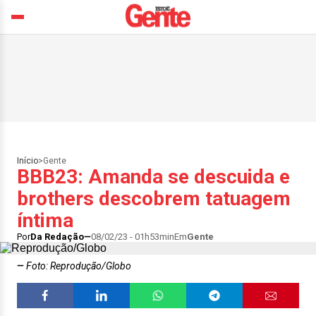
Início
>
Gente
BBB23: Amanda se descuida e
brothers descobrem tatuagem
íntima
Por
Da Redação
08/02/23 - 01h53min
Em
Gente
Foto: Reprodução/Globo