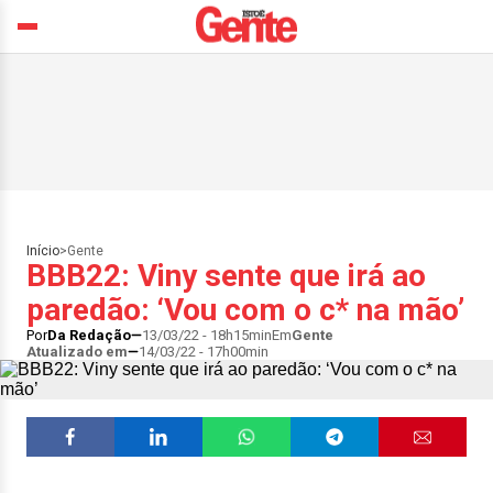
Início
>
Gente
BBB22: Viny sente que irá ao
paredão: ‘Vou com o c* na mão’
Por
Da Redação
13/03/22 - 18h15min
Em
Gente
Atualizado em
14/03/22 - 17h00min