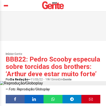
Início
>
Gente
BBB22: Pedro Scooby especula
sobre torcidas dos brothers:
‘Arthur deve estar muito forte’
Por
Da Redação
11/03/22 - 19h13min
Em
Gente
Foto: Reprodução/Globoplay