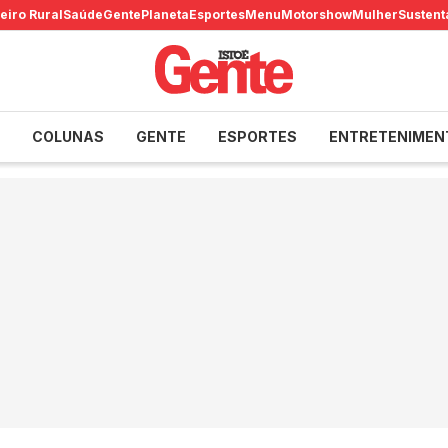
eiro Rural
Saúde
Gente
Planeta
Esportes
Menu
Motorshow
Mulher
Sustent
COLUNAS
GENTE
ESPORTES
ENTRETENIMEN