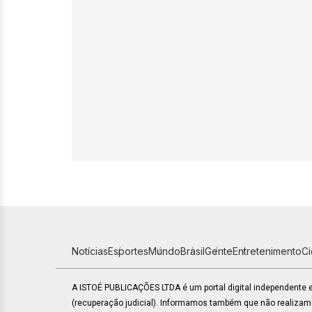
Notícias
Esportes
Mundo
Brasil
Gente
Entretenimento
C
A ISTOÉ PUBLICAÇÕES LTDA é um portal digital independente
(recuperação judicial). Informamos também que não realiza