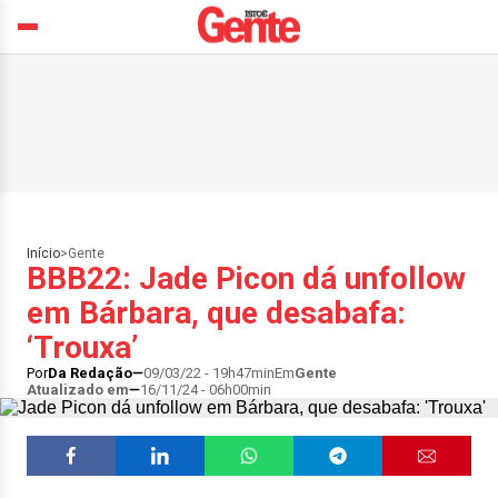
Início
>
Gente
BBB22: Jade Picon dá unfollow
em Bárbara, que desabafa:
‘Trouxa’
Por
Da Redação
09/03/22 - 19h47min
Em
Gente
Atualizado em
16/11/24 - 06h00min