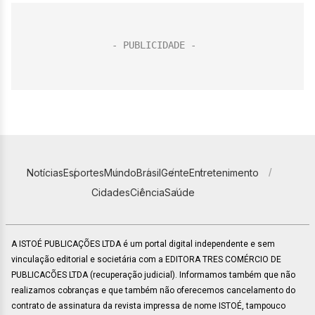
Notícias
Esportes
Mundo
Brasil
Gente
Entretenimento
Cidades
Ciência
Saúde
A ISTOÉ PUBLICAÇÕES LTDA é um portal digital independente e sem
vinculação editorial e societária com a EDITORA TRES COMÉRCIO DE
PUBLICACÕES LTDA (recuperação judicial). Informamos também que não
realizamos cobranças e que também não oferecemos cancelamento do
contrato de assinatura da revista impressa de nome ISTOÉ, tampouco