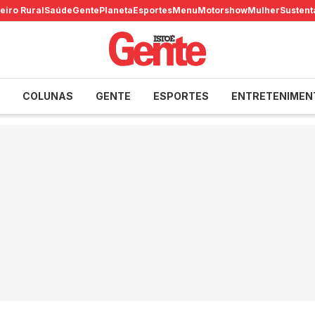
eiro Rural
Saúde
Gente
Planeta
Esportes
Menu
Motorshow
Mulher
Sustent
COLUNAS
GENTE
ESPORTES
ENTRETENIMEN