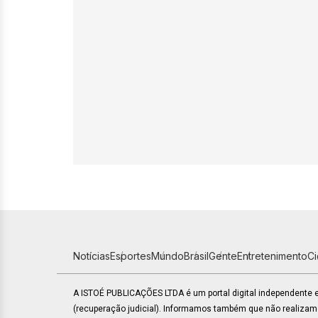
Notícias
Esportes
Mundo
Brasil
Gente
Entretenimento
C
A ISTOÉ PUBLICAÇÕES LTDA é um portal digital independente
(recuperação judicial). Informamos também que não realiza