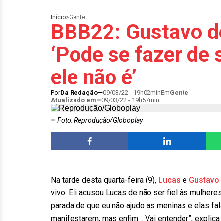
Início
>
Gente
BBB22: Gustavo de
‘Pode se fazer de
ele não é’
Por
Da Redação
09/03/22 - 19h02min
Em
Gente
Atualizado em
09/03/22 - 19h57min
Foto: Reprodução/Globoplay
Na tarde desta quarta-feira (9),
Lucas
e
Gustavo
vivo. Eli acusou Lucas de não ser fiel às mulheres
parada de que eu não ajudo as meninas e elas fal
manifestarem, mas enfim… Vai entender”, explica