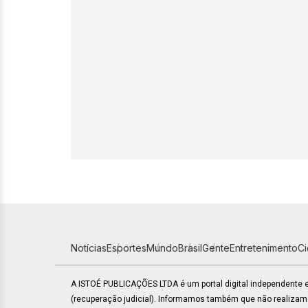
Notícias
Esportes
Mundo
Brasil
Gente
Entretenimento
C
A ISTOÉ PUBLICAÇÕES LTDA é um portal digital independente
(recuperação judicial). Informamos também que não realiza