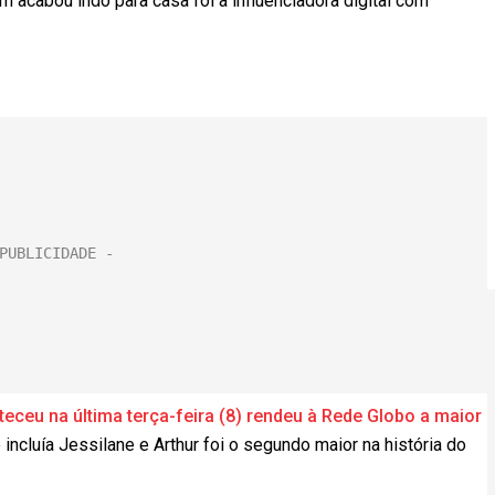
m acabou indo para casa foi a influenciadora digital com
teceu na última terça-feira (8) rendeu à Rede Globo a maior
incluía Jessilane e Arthur foi o segundo maior na história do