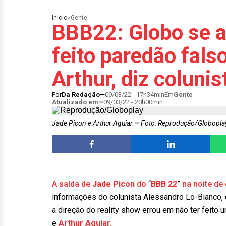
Início
>
Gente
BBB22: Globo se a
feito paredão fals
Arthur, diz colunis
Por
Da Redação
09/03/22 - 17h34min
Em
Gente
Atualizado em
09/03/22 - 20h00min
Jade Picon e Arthur Aguiar
Foto: Reprodução/Globopla
A saída de
Jade Picon
do
“
BBB 22
”
na noite de
informações do colunista Alessandro Lo-Bianco, 
a direção do reality show errou em não ter feito 
e
Arthur Aguiar.