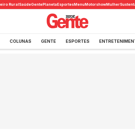
eiro Rural
Saúde
Gente
Planeta
Esportes
Menu
Motorshow
Mulher
Sustent
COLUNAS
GENTE
ESPORTES
ENTRETENIMEN