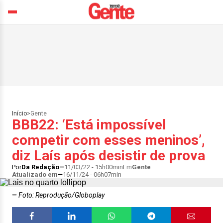
Início
>
Gente
BBB22: ‘Está impossível
competir com esses meninos’,
diz Laís após desistir de prova
Por
Da Redação
11/03/22 - 15h00min
Em
Gente
Atualizado em
16/11/24 - 06h07min
Foto: Reprodução/Globoplay