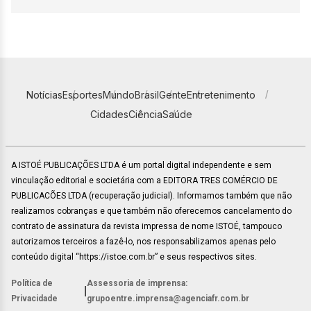
Notícias
Esportes
Mundo
Brasil
Gente
Entretenimento
Cidades
Ciência
Saúde
A ISTOÉ PUBLICAÇÕES LTDA é um portal digital independente e sem
vinculação editorial e societária com a EDITORA TRES COMÉRCIO DE
PUBLICACÕES LTDA (recuperação judicial). Informamos também que não
realizamos cobranças e que também não oferecemos cancelamento do
contrato de assinatura da revista impressa de nome ISTOÉ, tampouco
autorizamos terceiros a fazê-lo, nos responsabilizamos apenas pelo
conteúdo digital “https://istoe.com.br” e seus respectivos sites.
Política de
Assessoria de imprensa:
|
Privacidade
grupoentre.imprensa@agenciafr.com.br