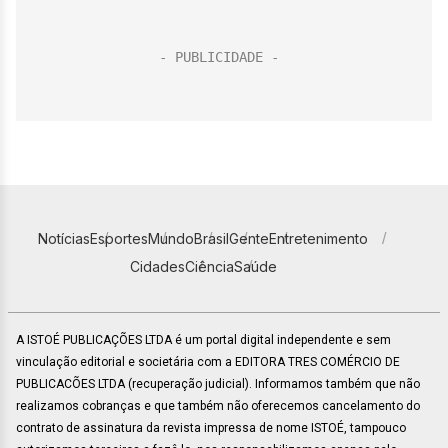
Notícias
Esportes
Mundo
Brasil
Gente
Entretenimento
Cidades
Ciência
Saúde
A ISTOÉ PUBLICAÇÕES LTDA é um portal digital independente e sem
vinculação editorial e societária com a EDITORA TRES COMÉRCIO DE
PUBLICACÕES LTDA (recuperação judicial). Informamos também que não
realizamos cobranças e que também não oferecemos cancelamento do
contrato de assinatura da revista impressa de nome ISTOÉ, tampouco