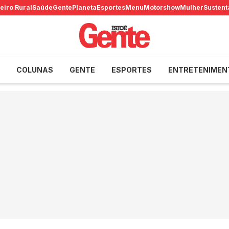
eiro Rural
Saúde
Gente
Planeta
Esportes
Menu
Motorshow
Mulher
Sustent
COLUNAS
GENTE
ESPORTES
ENTRETENIMEN