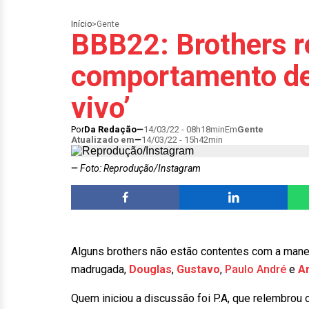
Início
>
Gente
BBB22: Brothers 
comportamento de
vivo’
Por
Da Redação
14/03/22 - 08h18min
Em
Gente
Atualizado em
14/03/22 - 15h42min
Foto: Reprodução/Instagram
Alguns brothers não estão contentes com a mane
madrugada,
Douglas
,
Gustavo
,
Paulo André
e
A
Quem iniciou a discussão foi P.A, que relembrou o 