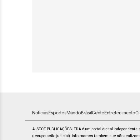
Notícias
Esportes
Mundo
Brasil
Gente
Entretenimento
C
A ISTOÉ PUBLICAÇÕES LTDA é um portal digital independente
(recuperação judicial). Informamos também que não realiza