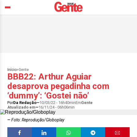
Início
>
Gente
BBB22: Arthur Aguiar
desaprova pegadinha com
‘dummy’: ‘Gostei não’
Por
Da Redação
10/03/22 - 16h40min
Em
Gente
Atualizado em
16/11/24 - 06h06min
Foto: Reprodução/Globoplay