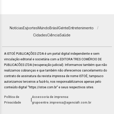
Notícias
Esportes
Mundo
Brasil
Gente
Entretenimento
Cidades
Ciência
Saúde
A ISTOÉ PUBLICAÇÕES LTDA é um portal digital independente e sem
vinculação editorial e societária com a EDITORA TRES COMÉRCIO DE
PUBLICACÕES LTDA (recuperação judicial). Informamos também que não
realizamos cobranças e que também não oferecemos cancelamento do
contrato de assinatura da revista impressa de nome ISTOÉ, tampouco
autorizamos terceiros a fazê-lo, nos responsabilizamos apenas pelo
conteúdo digital “https://istoe.com.br” e seus respectivos sites.
Política de
Assessoria de imprensa:
|
Privacidade
grupoentre.imprensa@agenciafr.com.br