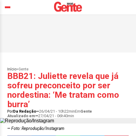
Início
>
Gente
BBB21: Juliette revela que já
sofreu preconceito por ser
nordestina: ‘Me tratam como
burra’
Por
Da Redação
26/04/21 - 10h22min
Em
Gente
Atualizado em
27/04/21 - 06h40min
Foto: Reprodução/Instagram