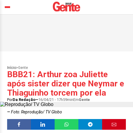
Início
>
Gente
BBB21: Arthur zoa Juliette
após sister dizer que Neymar e
Thiaguinho torcem por ela
Por
Da Redação
16/04/21 - 17h59min
Em
Gente
Foto: Reprodução/ TV Globo