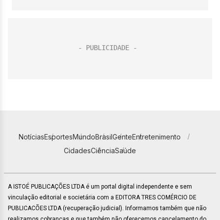
Notícias
Esportes
Mundo
Brasil
Gente
Entretenimento
Cidades
Ciência
Saúde
A ISTOÉ PUBLICAÇÕES LTDA é um portal digital independente e sem
vinculação editorial e societária com a EDITORA TRES COMÉRCIO DE
PUBLICACÕES LTDA (recuperação judicial). Informamos também que não
realizamos cobranças e que também não oferecemos cancelamento do