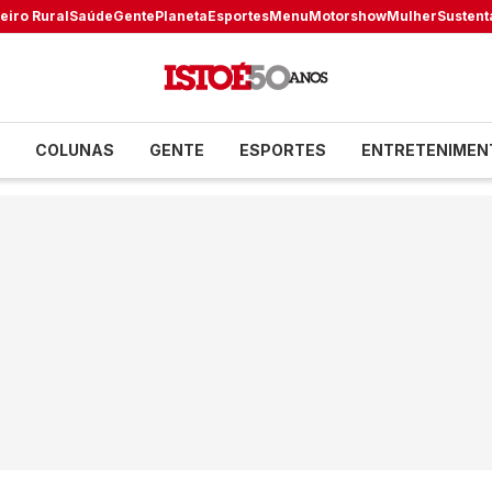
eiro Rural
Saúde
Gente
Planeta
Esportes
Menu
Motorshow
Mulher
Sustent
COLUNAS
GENTE
ESPORTES
ENTRETENIMEN