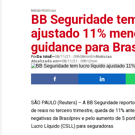
Início
>
Notícias
BB Seguridade tem
ajustado 11% menor
guidance para Bras
Por
Da IstoÉ
08/11/21 - 09h08min
Em
Notícias
Atualizado em
08/11/21 - 09h12min
SÃO PAULO (Reuters) – A BB Seguridade reportou 
de reais no terceiro trimestre, queda de 11% a
negativas da Brasilprev e pelo aumento de 5 pont
Lucro Líquido (CSLL) para seguradoras.