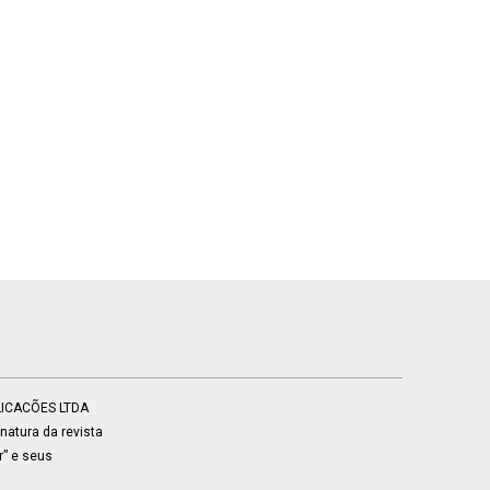
BLICACÕES LTDA
atura da revista
r” e seus