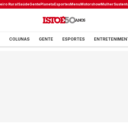
eiro Rural
Saúde
Gente
Planeta
Esportes
Menu
Motorshow
Mulher
Sustent
COLUNAS
GENTE
ESPORTES
ENTRETENIMEN