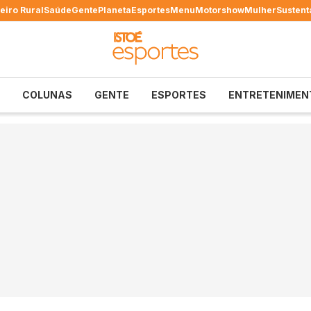
eiro Rural
Saúde
Gente
Planeta
Esportes
Menu
Motorshow
Mulher
Sustent
COLUNAS
GENTE
ESPORTES
ENTRETENIMEN