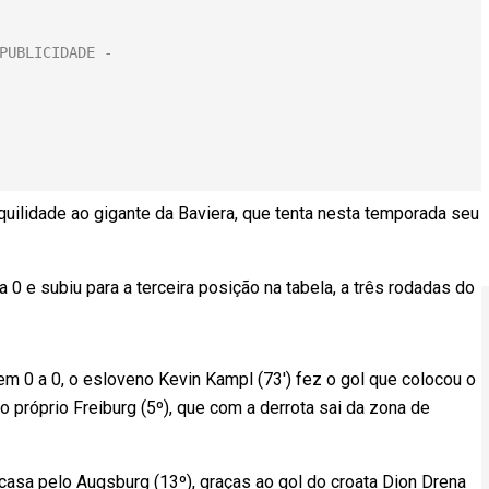
uilidade ao gigante da Baviera, que tenta nesta temporada seu
 0 e subiu para a terceira posição na tabela, a três rodadas do
m 0 a 0, o esloveno Kevin Kampl (73′) fez o gol que colocou o
do próprio Freiburg (5º), que com a derrota sai da zona de
.
e casa pelo Augsburg (13º), graças ao gol do croata Dion Drena