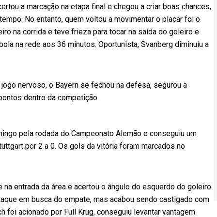
ertou a marcação na etapa final e chegou a criar boas chances,
tempo. No entanto, quem voltou a movimentar o placar foi o
o na corrida e teve frieza para tocar na saída do goleiro e
ola na rede aos 36 minutos. Oportunista, Svanberg diminuiu a
e jogo nervoso, o Bayern se fechou na defesa, segurou a
 pontos dentro da competição
ingo pela rodada do Campeonato Alemão e conseguiu um
tuttgart por 2 a 0. Os gols da vitória foram marcados no
 na entrada da área e acertou o ângulo do esquerdo do goleiro
a o ataque em busca do empate, mas acabou sendo castigado com
 foi acionado por Full Krug, conseguiu levantar vantagem