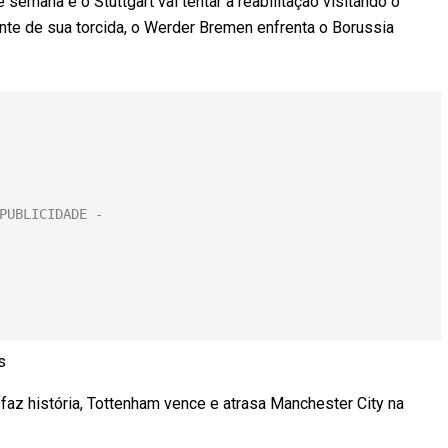
semana e o Stuttgart vai tentar a reabilitação visitando o
nte de sua torcida, o Werder Bremen enfrenta o Borussia
s
az história, Tottenham vence e atrasa Manchester City na