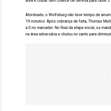
área e chutar sem chance de defesa para fazer 2 
Atordoado, o Wolfsburg não teve tempo de arrumar
19 minutos. Após cobrança de falta, Thomas Mull
a 0 no marcador. No final da etapa inicial, os m
na área adversária e chutou no canto para diminuir