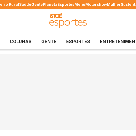
eiro Rural
Saúde
Gente
Planeta
Esportes
Menu
Motorshow
Mulher
Sustent
COLUNAS
GENTE
ESPORTES
ENTRETENIMEN