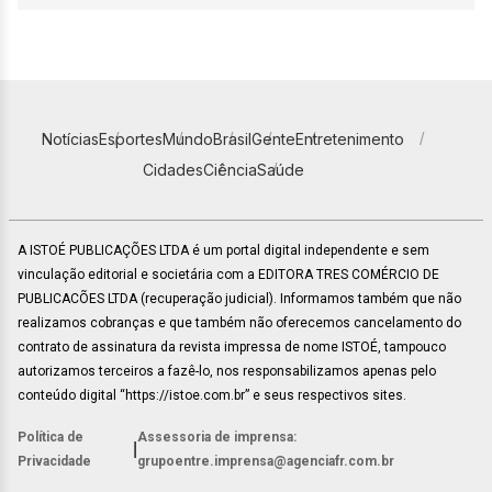
Notícias
Esportes
Mundo
Brasil
Gente
Entretenimento
Cidades
Ciência
Saúde
A ISTOÉ PUBLICAÇÕES LTDA é um portal digital independente e sem
vinculação editorial e societária com a EDITORA TRES COMÉRCIO DE
PUBLICACÕES LTDA (recuperação judicial). Informamos também que não
realizamos cobranças e que também não oferecemos cancelamento do
contrato de assinatura da revista impressa de nome ISTOÉ, tampouco
autorizamos terceiros a fazê-lo, nos responsabilizamos apenas pelo
conteúdo digital “https://istoe.com.br” e seus respectivos sites.
Política de
Assessoria de imprensa:
|
Privacidade
grupoentre.imprensa@agenciafr.com.br