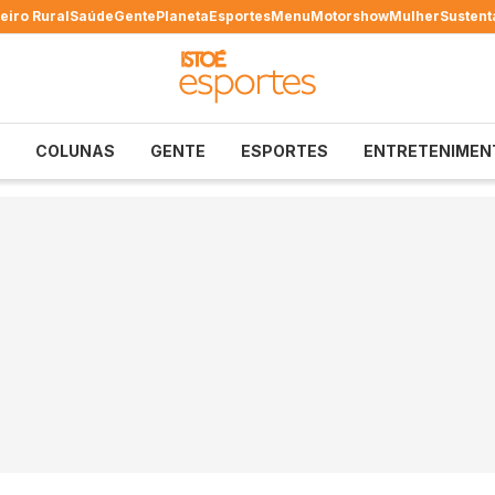
eiro Rural
Saúde
Gente
Planeta
Esportes
Menu
Motorshow
Mulher
Sustent
COLUNAS
GENTE
ESPORTES
ENTRETENIMEN