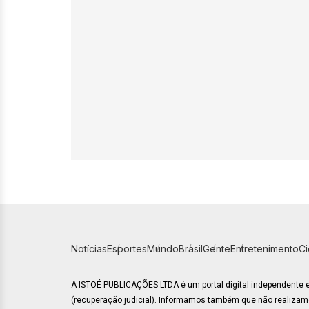
Notícias
Esportes
Mundo
Brasil
Gente
Entretenimento
C
A ISTOÉ PUBLICAÇÕES LTDA é um portal digital independente
(recuperação judicial). Informamos também que não realiza