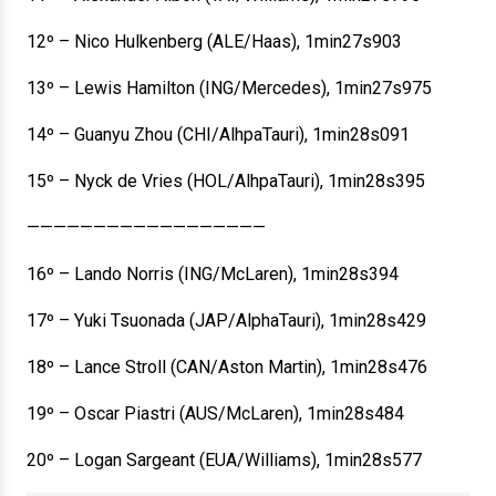
12º – Nico Hulkenberg (ALE/Haas), 1min27s903
13º – Lewis Hamilton (ING/Mercedes), 1min27s975
14º – Guanyu Zhou (CHI/AlhpaTauri), 1min28s091
15º – Nyck de Vries (HOL/AlhpaTauri), 1min28s395
——————————————————
16º – Lando Norris (ING/McLaren), 1min28s394
17º – Yuki Tsuonada (JAP/AlphaTauri), 1min28s429
18º – Lance Stroll (CAN/Aston Martin), 1min28s476
19º – Oscar Piastri (AUS/McLaren), 1min28s484
20º – Logan Sargeant (EUA/Williams), 1min28s577