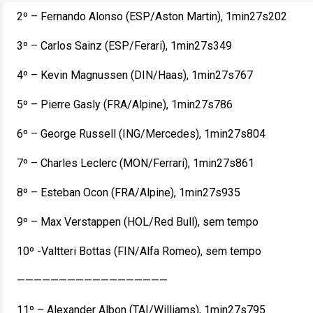
2º – Fernando Alonso (ESP/Aston Martin), 1min27s202
3º – Carlos Sainz (ESP/Ferari), 1min27s349
4º – Kevin Magnussen (DIN/Haas), 1min27s767
5º – Pierre Gasly (FRA/Alpine), 1min27s786
6º – George Russell (ING/Mercedes), 1min27s804
7º – Charles Leclerc (MON/Ferrari), 1min27s861
8º – Esteban Ocon (FRA/Alpine), 1min27s935
9º – Max Verstappen (HOL/Red Bull), sem tempo
10º -Valtteri Bottas (FIN/Alfa Romeo), sem tempo
——————————————————
11º – Alexander Albon (TAI/Williams), 1min27s795