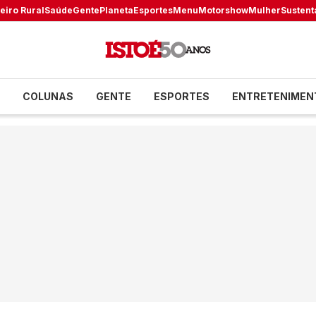
eiro Rural
Saúde
Gente
Planeta
Esportes
Menu
Motorshow
Mulher
Sustent
COLUNAS
GENTE
ESPORTES
ENTRETENIMEN