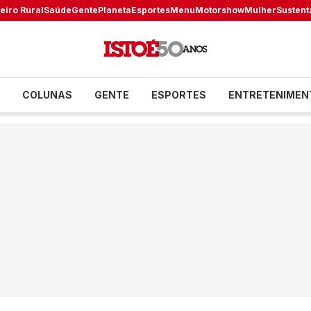
eiro Rural
Saúde
Gente
Planeta
Esportes
Menu
Motorshow
Mulher
Sustent
COLUNAS
GENTE
ESPORTES
ENTRETENIMEN