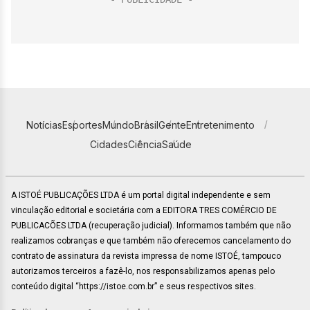
Notícias
Esportes
Mundo
Brasil
Gente
Entretenimento
Cidades
Ciência
Saúde
A ISTOÉ PUBLICAÇÕES LTDA é um portal digital independente e sem
vinculação editorial e societária com a EDITORA TRES COMÉRCIO DE
PUBLICACÕES LTDA (recuperação judicial). Informamos também que não
realizamos cobranças e que também não oferecemos cancelamento do
contrato de assinatura da revista impressa de nome ISTOÉ, tampouco
autorizamos terceiros a fazê-lo, nos responsabilizamos apenas pelo
conteúdo digital “https://istoe.com.br” e seus respectivos sites.