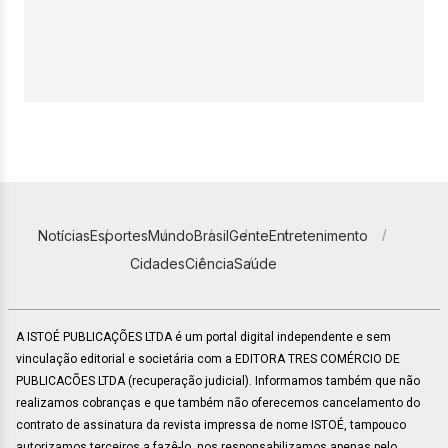
Notícias
Esportes
Mundo
Brasil
Gente
Entretenimento
Cidades
Ciência
Saúde
A ISTOÉ PUBLICAÇÕES LTDA é um portal digital independente e sem
vinculação editorial e societária com a EDITORA TRES COMÉRCIO DE
PUBLICACÕES LTDA (recuperação judicial). Informamos também que não
realizamos cobranças e que também não oferecemos cancelamento do
contrato de assinatura da revista impressa de nome ISTOÉ, tampouco
autorizamos terceiros a fazê-lo, nos responsabilizamos apenas pelo