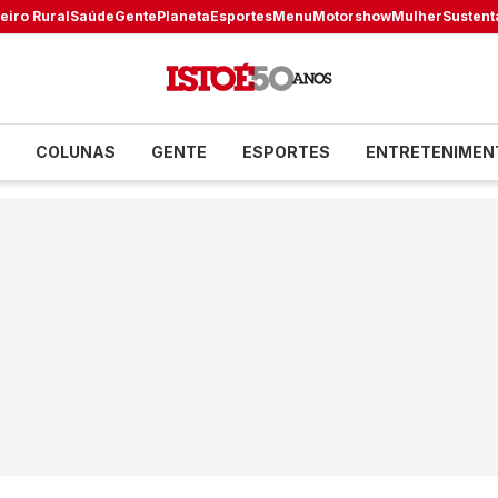
eiro Rural
Saúde
Gente
Planeta
Esportes
Menu
Motorshow
Mulher
Sustent
COLUNAS
GENTE
ESPORTES
ENTRETENIMEN