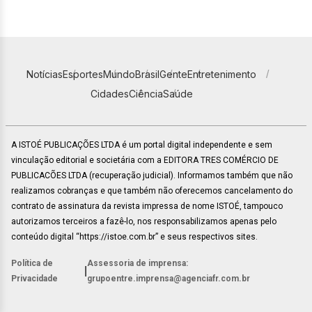
Notícias
Esportes
Mundo
Brasil
Gente
Entretenimento
Cidades
Ciência
Saúde
A ISTOÉ PUBLICAÇÕES LTDA é um portal digital independente e sem
vinculação editorial e societária com a EDITORA TRES COMÉRCIO DE
PUBLICACÕES LTDA (recuperação judicial). Informamos também que não
realizamos cobranças e que também não oferecemos cancelamento do
contrato de assinatura da revista impressa de nome ISTOÉ, tampouco
autorizamos terceiros a fazê-lo, nos responsabilizamos apenas pelo
conteúdo digital “https://istoe.com.br” e seus respectivos sites.
Política de
Assessoria de imprensa:
|
Privacidade
grupoentre.imprensa@agenciafr.com.br