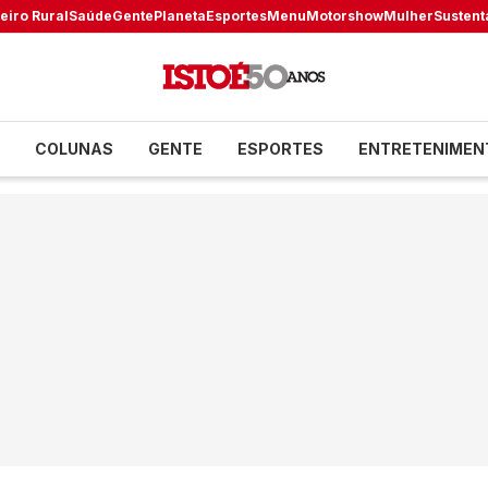
eiro Rural
Saúde
Gente
Planeta
Esportes
Menu
Motorshow
Mulher
Sustent
COLUNAS
GENTE
ESPORTES
ENTRETENIMEN