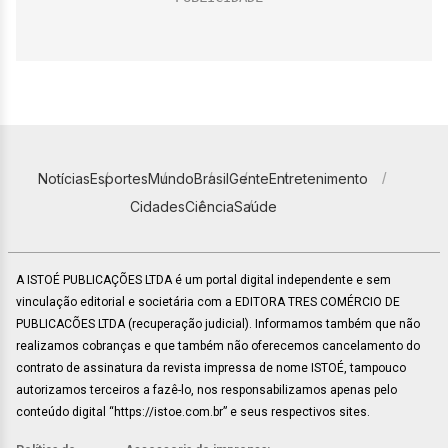
Notícias
Esportes
Mundo
Brasil
Gente
Entretenimento
Cidades
Ciência
Saúde
A ISTOÉ PUBLICAÇÕES LTDA é um portal digital independente e sem
vinculação editorial e societária com a EDITORA TRES COMÉRCIO DE
PUBLICACÕES LTDA (recuperação judicial). Informamos também que não
realizamos cobranças e que também não oferecemos cancelamento do
contrato de assinatura da revista impressa de nome ISTOÉ, tampouco
autorizamos terceiros a fazê-lo, nos responsabilizamos apenas pelo
conteúdo digital “https://istoe.com.br” e seus respectivos sites.