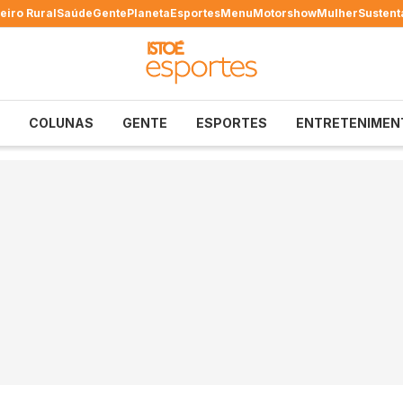
eiro Rural
Saúde
Gente
Planeta
Esportes
Menu
Motorshow
Mulher
Sustent
COLUNAS
GENTE
ESPORTES
ENTRETENIMEN