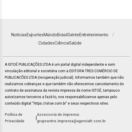
Notícias
Esportes
Mundo
Brasil
Gente
Entretenimento
Cidades
Ciência
Saúde
A ISTOÉ PUBLICAÇÕES LTDA é um portal digital independente e sem
vinculação editorial e societária com a EDITORA TRES COMÉRCIO DE
PUBLICACÕES LTDA (recuperação judicial). Informamos também que não
realizamos cobranças e que também não oferecemos cancelamento do
contrato de assinatura da revista impressa de nome ISTOÉ, tampouco
autorizamos terceiros a fazê-lo, nos responsabilizamos apenas pelo
conteúdo digital “https://istoe.com.br” e seus respectivos sites.
Política de
Assessoria de imprensa:
|
Privacidade
grupoentre.imprensa@agenciafr.com.br